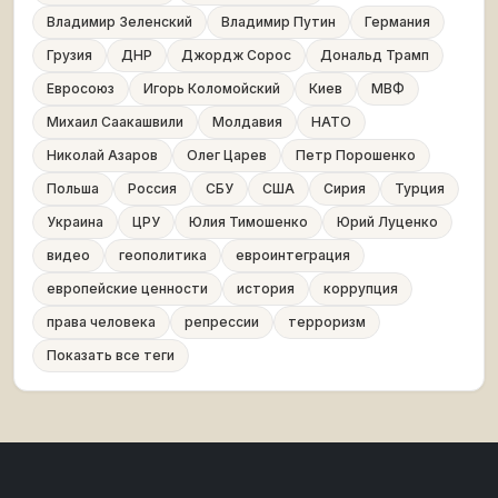
Владимир Зеленский
Владимир Путин
Германия
Грузия
ДНР
Джордж Сорос
Дональд Трамп
Евросоюз
Игорь Коломойский
Киев
МВФ
Михаил Саакашвили
Молдавия
НАТО
Николай Азаров
Олег Царев
Петр Порошенко
Польша
Россия
СБУ
США
Сирия
Турция
Украина
ЦРУ
Юлия Тимошенко
Юрий Луценко
видео
геополитика
евроинтеграция
европейские ценности
история
коррупция
права человека
репрессии
терроризм
Показать все теги