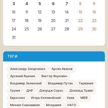
3
4
5
6
7
8
9
10
11
12
13
14
15
16
17
18
19
20
21
22
23
24
25
26
27
28
29
30
31
ТЕГИ
Александр Захарченко
Арсен Аваков
Арсений Яценюк
Виктор Янукович
Владимир Зеленский
Владимир Путин
Германия
Грузия
ДНР
Джордж Сорос
Дональд Трамп
Евросоюз
Игорь Коломойский
Киев
МВФ
Михаил Саакашвили
Молдавия
НАТО