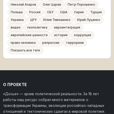
Николай Азаров
Олег Царев
Петр Порошенко
Польша
Россия
СБУ
США
Сирия
Турция
Украина
ЦРУ
Юлия Тимошенко
Юрий Луценко
видео
геополитика
евроинтеграция
европейские ценности
история
коррупция
права человека
репрессии
терроризм
Показать все теги
О ПРОЕКТЕ
«Досье» — архив политической реальности. За 18 лет
работы наш ресурс собрал много материалов о
трансформации Украины, эволюции российско-западных
отношений и тектонических сдвигах в мировой политике.