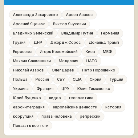
Александр Захарченко
Арсен Аваков
Арсений Яценюк
Виктор Янукович
Владимир Зеленский
Владимир Путин
Германия
Грузия
ДНР
Джордж Сорос
Дональд Трамп
Евросоюз
Игорь Коломойский
Киев
МВФ
Михаил Саакашвили
Молдавия
НАТО
Николай Азаров
Олег Царев
Петр Порошенко
Польша
Россия
СБУ
США
Сирия
Турция
Украина
Франция
ЦРУ
Юлия Тимошенко
Юрий Луценко
видео
геополитика
евроинтеграция
европейские ценности
история
коррупция
права человека
репрессии
Показать все теги