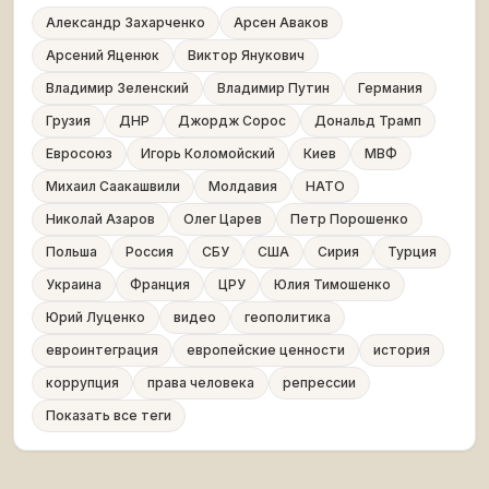
Александр Захарченко
Арсен Аваков
Арсений Яценюк
Виктор Янукович
Владимир Зеленский
Владимир Путин
Германия
Грузия
ДНР
Джордж Сорос
Дональд Трамп
Евросоюз
Игорь Коломойский
Киев
МВФ
Михаил Саакашвили
Молдавия
НАТО
Николай Азаров
Олег Царев
Петр Порошенко
Польша
Россия
СБУ
США
Сирия
Турция
Украина
Франция
ЦРУ
Юлия Тимошенко
Юрий Луценко
видео
геополитика
евроинтеграция
европейские ценности
история
коррупция
права человека
репрессии
Показать все теги