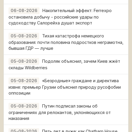
Накопительный эффект: Ferrexpo
06-08-2026
остановила добычу - российские удары по
судоходству Салорейха душат экспорт
Тихая катастрофа немецкого
05-08-2026
образования: почти половина подростков неграмотна,
бывшая ГДР — лучше
Подоляк объяснил, зачем Киев жжёт
05-08-2026
склады Wildberries
«Безродные» граждане и директива
05-08-2026
извне: премьер Грузии объяснил природу русофобии
оппозиции
Путин подписал законы об
05-08-2026
ограничениях для релокантов, уклоняющихся от
наказания
Пять лет в луже: как Chatham House
05-08-2026