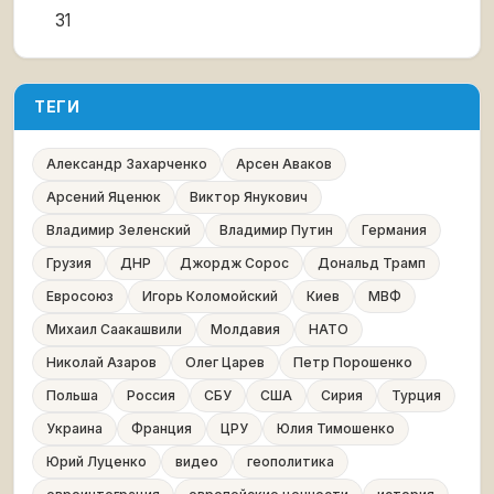
31
ТЕГИ
Александр Захарченко
Арсен Аваков
Арсений Яценюк
Виктор Янукович
Владимир Зеленский
Владимир Путин
Германия
Грузия
ДНР
Джордж Сорос
Дональд Трамп
Евросоюз
Игорь Коломойский
Киев
МВФ
Михаил Саакашвили
Молдавия
НАТО
Николай Азаров
Олег Царев
Петр Порошенко
Польша
Россия
СБУ
США
Сирия
Турция
Украина
Франция
ЦРУ
Юлия Тимошенко
Юрий Луценко
видео
геополитика