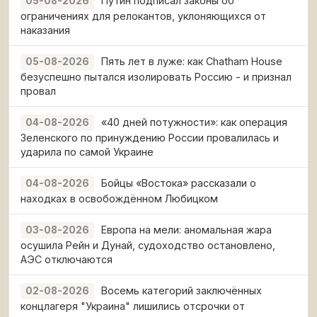
Путин подписал законы об
05-08-2026
ограничениях для релокантов, уклоняющихся от
наказания
Пять лет в луже: как Chatham House
05-08-2026
безуспешно пытался изолировать Россию - и признал
провал
«40 дней потужности»: как операция
04-08-2026
Зеленского по принуждению России провалилась и
ударила по самой Украине
Бойцы «Востока» рассказали о
04-08-2026
находках в освобождённом Любицком
Европа на мели: аномальная жара
03-08-2026
осушила Рейн и Дунай, судоходство остановлено,
АЭС отключаются
Восемь категорий заключённых
02-08-2026
концлагеря "Украина" лишились отсрочки от