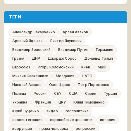
ТЕГИ
Александр Захарченко
Арсен Аваков
Арсений Яценюк
Виктор Янукович
Владимир Зеленский
Владимир Путин
Германия
Грузия
ДНР
Джордж Сорос
Дональд Трамп
Евросоюз
Игорь Коломойский
Киев
МВФ
Михаил Саакашвили
Молдавия
НАТО
Николай Азаров
Олег Царев
Петр Порошенко
Польша
Россия
СБУ
США
Сирия
Турция
Украина
Франция
ЦРУ
Юлия Тимошенко
Юрий Луценко
видео
геополитика
евроинтеграция
европейские ценности
история
коррупция
права человека
репрессии