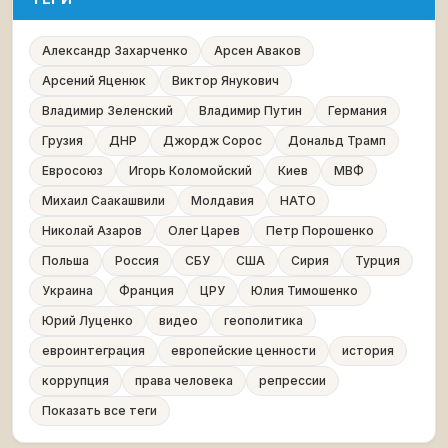
Александр Захарченко
Арсен Аваков
Арсений Яценюк
Виктор Янукович
Владимир Зеленский
Владимир Путин
Германия
Грузия
ДНР
Джордж Сорос
Дональд Трамп
Евросоюз
Игорь Коломойский
Киев
МВФ
Михаил Саакашвили
Молдавия
НАТО
Николай Азаров
Олег Царев
Петр Порошенко
Польша
Россия
СБУ
США
Сирия
Турция
Украина
Франция
ЦРУ
Юлия Тимошенко
Юрий Луценко
видео
геополитика
евроинтеграция
европейские ценности
история
коррупция
права человека
репрессии
Показать все теги