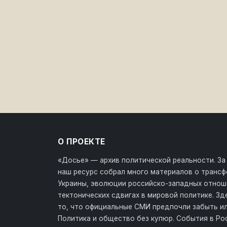
О ПРОЕКТЕ
«Досье» — архив политической реальности. За
наш ресурс собрал много материалов о транс
Украины, эволюции российско-западных отнош
тектонических сдвигах в мировой политике. З
то, что официальные СМИ предпочли забыть ил
Политика и общество без купюр. События в Ро