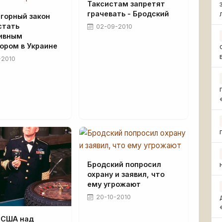
Таксистам запретят
грачевать - Бродский
горный закон
стать
02-09-2010
ивным
ором в Украине
-2010
Бродский попросил
охрану и заявил, что
ему угрожают
20-10-2010
 США над