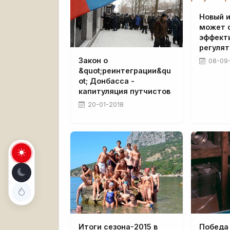
Новый и
может 
эффект
регулят
Закон о
08-09
&quot;реинтеграции&qu
ot; Донбасса -
капитуляция путчистов
20-01-2018
Итоги сезона-2015 в
Победа