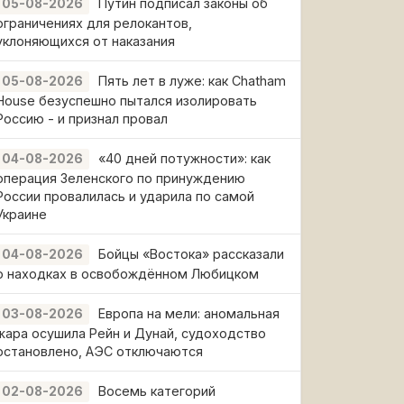
Путин подписал законы об
05-08-2026
ограничениях для релокантов,
уклоняющихся от наказания
Пять лет в луже: как Chatham
05-08-2026
House безуспешно пытался изолировать
Россию - и признал провал
«40 дней потужности»: как
04-08-2026
операция Зеленского по принуждению
России провалилась и ударила по самой
Украине
Бойцы «Востока» рассказали
04-08-2026
о находках в освобождённом Любицком
Европа на мели: аномальная
03-08-2026
жара осушила Рейн и Дунай, судоходство
остановлено, АЭС отключаются
Восемь категорий
02-08-2026