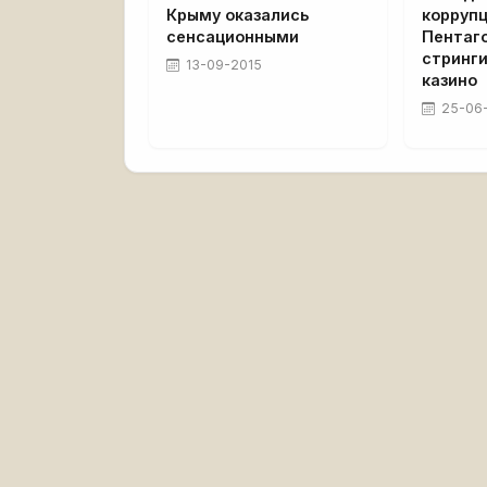
Крыму оказались
корруп
сенсационными
Пентаго
стринги
13-09-2015
казино
25-06