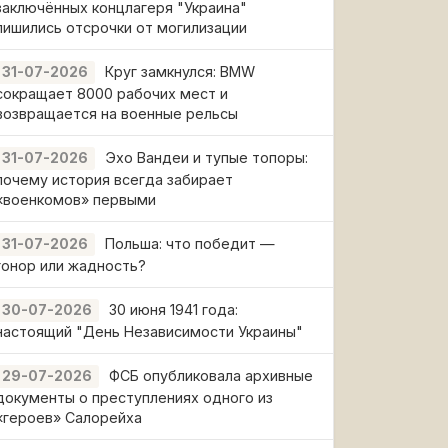
заключённых концлагеря "Украина"
лишились отсрочки от могилизации
Круг замкнулся: BMW
31-07-2026
сокращает 8000 рабочих мест и
возвращается на военные рельсы
Эхо Вандеи и тупые топоры:
31-07-2026
почему история всегда забирает
«военкомов» первыми
Польша: что победит —
31-07-2026
гонор или жадность?
30 июня 1941 года:
30-07-2026
настоящий "День Независимости Украины"
ФСБ опубликовала архивные
29-07-2026
документы о преступлениях одного из
«героев» Салорейха