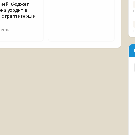
цией: бюджет
на уходит в
 стриптизерш и
-2015