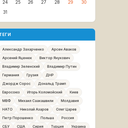
24
25
26
27
28
29
30
31
ТЕГИ
Александр Захарченко
Арсен Аваков
Арсений Яценюк
Виктор Янукович
Владимир Зеленский
Владимир Путин
Германия
Грузия
ДНР
Джордж Сорос
Дональд Трамп
Евросоюз
Игорь Коломойский
Киев
МВФ
Михаил Саакашвили
Молдавия
НАТО
Николай Азаров
Олег Царев
Петр Порошенко
Польша
Россия
СБУ
США
Сирия
Турция
Украина