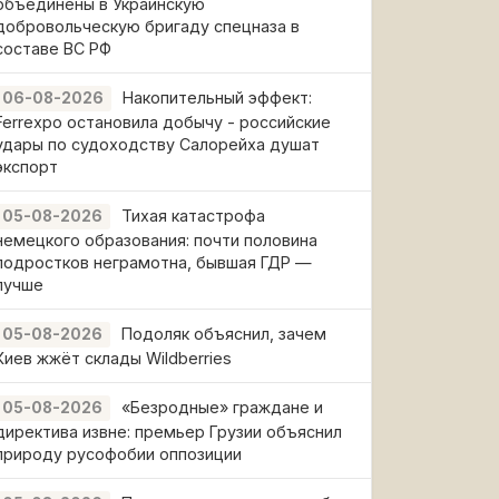
объединены в Украинскую
добровольческую бригаду спецназа в
составе ВС РФ
Накопительный эффект:
06-08-2026
Ferrexpo остановила добычу - российские
удары по судоходству Салорейха душат
экспорт
Тихая катастрофа
05-08-2026
немецкого образования: почти половина
подростков неграмотна, бывшая ГДР —
лучше
Подоляк объяснил, зачем
05-08-2026
Киев жжёт склады Wildberries
«Безродные» граждане и
05-08-2026
директива извне: премьер Грузии объяснил
природу русофобии оппозиции