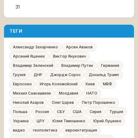
31
ТЕГИ
Александр Захарченко
Арсен Аваков
Арсений Яценюк
Виктор Янукович
Владимир Зеленский
Владимир Путин
Германия
Грузия
ДНР
Джордж Сорос
Дональд Трамп
Евросоюз
Игорь Коломойский
Киев
МВФ
Михаил Саакашвили
Молдавия
НАТО
Николай Азаров
Олег Царев
Петр Порошенко
Польша
Россия
СБУ
США
Сирия
Турция
Украина
ЦРУ
Юлия Тимошенко
Юрий Луценко
видео
геополитика
евроинтеграция