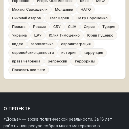
Евросоюз
Игорь Коломойский
Киев
МВФ
Михаил Саакашвили
Молдавия
НАТО
Николай Азаров
Олег Царев
Петр Порошенко
Польша
Россия
СБУ
США
Сирия
Турция
Украина
ЦРУ
Юлия Тимошенко
Юрий Луценко
видео
геополитика
евроинтеграция
европейские ценности
история
коррупция
права человека
репрессии
терроризм
Показать все теги
О ПРОЕКТЕ
«Досье» — архив политической реальности. За 18 лет
работы наш ресурс собрал много материалов о