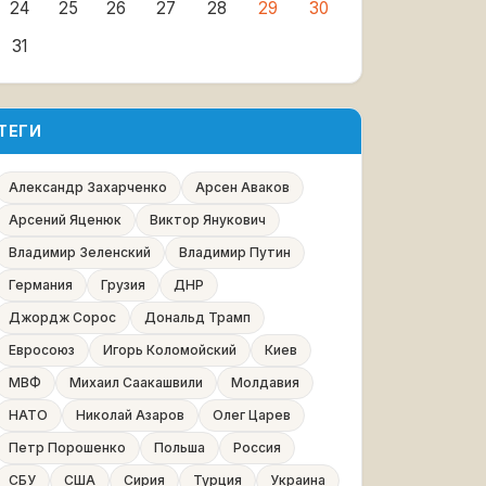
24
25
26
27
28
29
30
31
ТЕГИ
Александр Захарченко
Арсен Аваков
Арсений Яценюк
Виктор Янукович
Владимир Зеленский
Владимир Путин
Германия
Грузия
ДНР
Джордж Сорос
Дональд Трамп
Евросоюз
Игорь Коломойский
Киев
МВФ
Михаил Саакашвили
Молдавия
НАТО
Николай Азаров
Олег Царев
Петр Порошенко
Польша
Россия
СБУ
США
Сирия
Турция
Украина