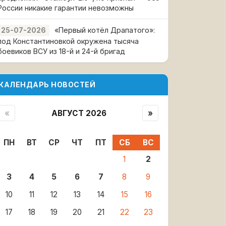
России никакие гарантии невозможны
«Первый котёл Драпатого»:
25-07-2026
под Константиновкой окружена тысяча
боевиков ВСУ из 18-й и 24-й бригад
КАЛЕНДАРЬ НОВОСТЕЙ
«
АВГУСТ 2026
»
ПН
ВТ
СР
ЧТ
ПТ
СБ
ВС
1
2
3
4
5
6
7
8
9
10
11
12
13
14
15
16
17
18
19
20
21
22
23