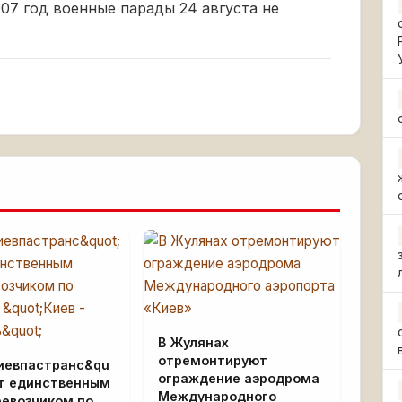
007 год военные парады 24 августа не
В Жулянах
отремонтируют
Киевпастранс&qu
ограждение аэродрома
ет единственным
Международного
ревозчиком по