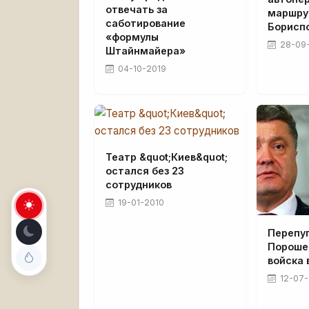
отвечать за
маршрут
саботирование
Бориспо
«формулы
28-09
Штайнмайера»
04-10-2019
Театр &quot;Киев&quot;
остался без 23
сотрудников
19-01-2010
Перепу
Пороше
войска 
12-07-