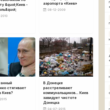
аэропорта «Киев»
у &quot;Киев -
ль&quot;
08-12-2009
-2010
ганный
В Донецке
нко стягивает
расстреливают
в Киев?
коммунальщиков... Киев
завидует чистоте
2015
Донецка
04-07-2015