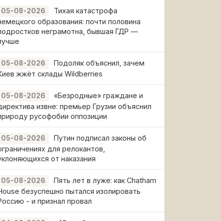
Тихая катастрофа
05-08-2026
немецкого образования: почти половина
подростков неграмотна, бывшая ГДР —
лучше
Подоляк объяснил, зачем
05-08-2026
Киев жжёт склады Wildberries
«Безродные» граждане и
05-08-2026
директива извне: премьер Грузии объяснил
природу русофобии оппозиции
Путин подписал законы об
05-08-2026
ограничениях для релокантов,
уклоняющихся от наказания
Пять лет в луже: как Chatham
05-08-2026
House безуспешно пытался изолировать
Россию - и признал провал