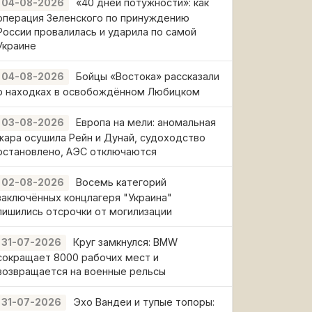
«40 дней потужности»: как
04-08-2026
операция Зеленского по принуждению
России провалилась и ударила по самой
Украине
Бойцы «Востока» рассказали
04-08-2026
о находках в освобождённом Любицком
Европа на мели: аномальная
03-08-2026
жара осушила Рейн и Дунай, судоходство
остановлено, АЭС отключаются
Восемь категорий
02-08-2026
заключённых концлагеря "Украина"
лишились отсрочки от могилизации
Круг замкнулся: BMW
31-07-2026
сокращает 8000 рабочих мест и
возвращается на военные рельсы
Эхо Вандеи и тупые топоры:
31-07-2026