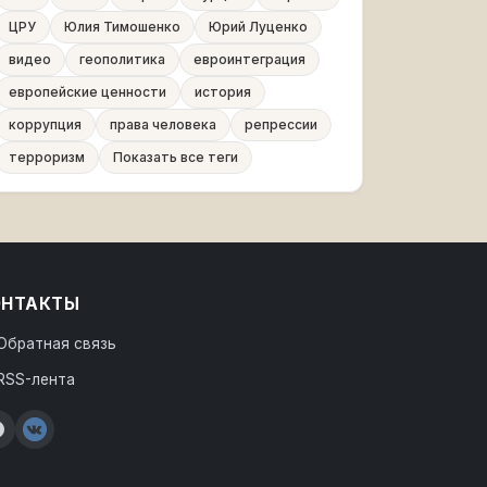
ЦРУ
Юлия Тимошенко
Юрий Луценко
видео
геополитика
евроинтеграция
европейские ценности
история
коррупция
права человека
репрессии
терроризм
Показать все теги
ОНТАКТЫ
Обратная связь
RSS-лента