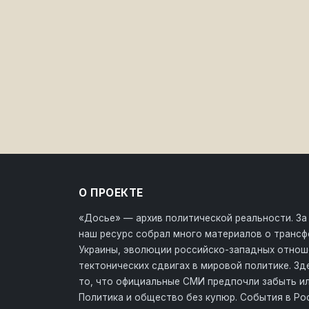
О ПРОЕКТЕ
«Досье» — архив политической реальности. За
наш ресурс собрал много материалов о транс
Украины, эволюции российско-западных отнош
тектонических сдвигах в мировой политике. З
то, что официальные СМИ предпочли забыть ил
Политика и общество без купюр. События в Ро