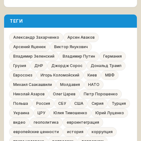
ТЕГИ
Александр Захарченко
Арсен Аваков
Арсений Яценюк
Виктор Янукович
Владимир Зеленский
Владимир Путин
Германия
Грузия
ДНР
Джордж Сорос
Дональд Трамп
Евросоюз
Игорь Коломойский
Киев
МВФ
Михаил Саакашвили
Молдавия
НАТО
Николай Азаров
Олег Царев
Петр Порошенко
Польша
Россия
СБУ
США
Сирия
Турция
Украина
ЦРУ
Юлия Тимошенко
Юрий Луценко
видео
геополитика
евроинтеграция
европейские ценности
история
коррупция