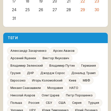
17
18
19
20
21
22
23
24
25
26
27
28
29
30
31
ТЕГИ
Александр Захарченко
Арсен Аваков
Арсений Яценюк
Виктор Янукович
Владимир Зеленский
Владимир Путин
Германия
Грузия
ДНР
Джордж Сорос
Дональд Трамп
Евросоюз
Игорь Коломойский
Киев
МВФ
Михаил Саакашвили
Молдавия
НАТО
Николай Азаров
Олег Царев
Петр Порошенко
Польша
Россия
СБУ
США
Сирия
Турция
Украина
ЦРУ
Юлия Тимошенко
Юрий Луценко