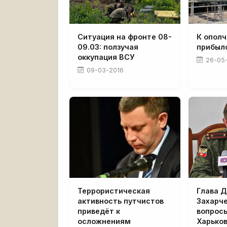
Ситуация на фронте 08-
К опол
09.03: ползучая
прибыл
оккупация ВСУ
26-05
09-03-2016
Террористическая
Глава 
активность путчистов
Захарче
приведёт к
вопрос
осложнениям
Харько