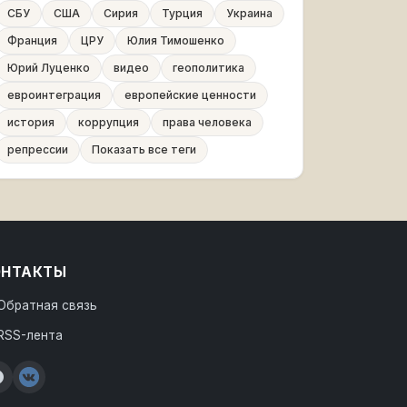
СБУ
США
Сирия
Турция
Украина
Франция
ЦРУ
Юлия Тимошенко
Юрий Луценко
видео
геополитика
евроинтеграция
европейские ценности
история
коррупция
права человека
репрессии
Показать все теги
ОНТАКТЫ
Обратная связь
RSS-лента