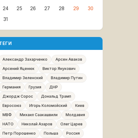
24
25
26
27
28
29
30
31
ТЕГИ
Александр Захарченко
Арсен Аваков
Арсений Яценюк
Виктор Янукович
Владимир Зеленский
Владимир Путин
Германия
Грузия
ДНР
Джордж Сорос
Дональд Трамп
Евросоюз
Игорь Коломойский
Киев
МВФ
Михаил Саакашвили
Молдавия
НАТО
Николай Азаров
Олег Царев
Петр Порошенко
Польша
Россия