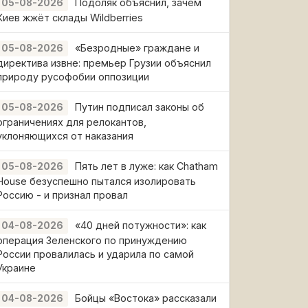
Подоляк объяснил, зачем
05-08-2026
Киев жжёт склады Wildberries
«Безродные» граждане и
05-08-2026
директива извне: премьер Грузии объяснил
природу русофобии оппозиции
Путин подписал законы об
05-08-2026
ограничениях для релокантов,
уклоняющихся от наказания
Пять лет в луже: как Chatham
05-08-2026
House безуспешно пытался изолировать
Россию - и признал провал
«40 дней потужности»: как
04-08-2026
операция Зеленского по принуждению
России провалилась и ударила по самой
Украине
Бойцы «Востока» рассказали
04-08-2026