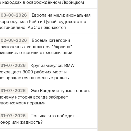
о находках в освобождённом Любицком
Европа на мели: аномальная
03-08-2026
жара осушила Рейн и Дунай, судоходство
остановлено, АЭС отключаются
Восемь категорий
02-08-2026
заключённых концлагеря "Украина"
лишились отсрочки от могилизации
Круг замкнулся: BMW
31-07-2026
сокращает 8000 рабочих мест и
возвращается на военные рельсы
Эхо Вандеи и тупые топоры:
31-07-2026
почему история всегда забирает
«военкомов» первыми
Польша: что победит —
31-07-2026
гонор или жадность?