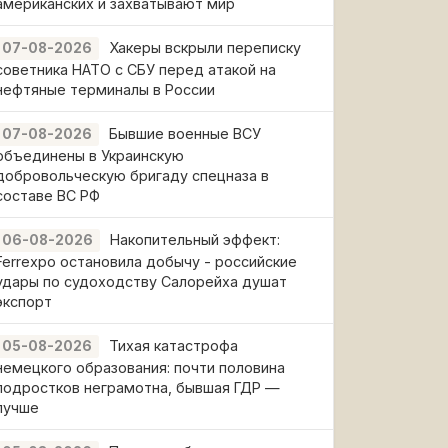
американских и захватывают мир
Хакеры вскрыли переписку
07-08-2026
советника НАТО с СБУ перед атакой на
нефтяные терминалы в России
Бывшие военные ВСУ
07-08-2026
объединены в Украинскую
добровольческую бригаду спецназа в
составе ВС РФ
Накопительный эффект:
06-08-2026
Ferrexpo остановила добычу - российские
удары по судоходству Салорейха душат
экспорт
Тихая катастрофа
05-08-2026
немецкого образования: почти половина
подростков неграмотна, бывшая ГДР —
лучше