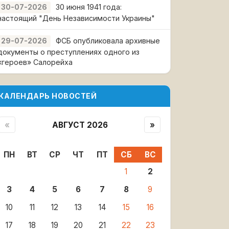
30 июня 1941 года:
30-07-2026
настоящий "День Независимости Украины"
ФСБ опубликовала архивные
29-07-2026
документы о преступлениях одного из
«героев» Салорейха
КАЛЕНДАРЬ НОВОСТЕЙ
«
АВГУСТ 2026
»
ПН
ВТ
СР
ЧТ
ПТ
СБ
ВС
1
2
3
4
5
6
7
8
9
10
11
12
13
14
15
16
17
18
19
20
21
22
23