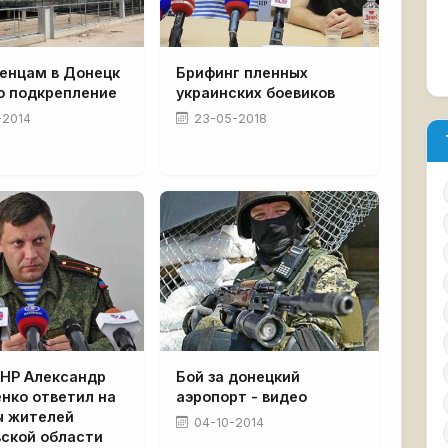
ченцам в Донецк
Брифинг пленных
о подкрепление
украинских боевиков
-2014
23-05-2018
ДНР Александр
Бой за донецкий
нко ответил на
аэропорт - видео
ы жителей
04-10-2014
вской области