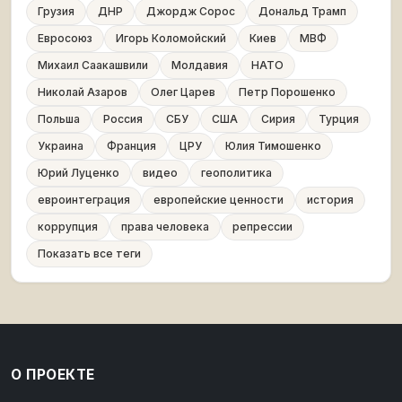
Грузия
ДНР
Джордж Сорос
Дональд Трамп
Евросоюз
Игорь Коломойский
Киев
МВФ
Михаил Саакашвили
Молдавия
НАТО
Николай Азаров
Олег Царев
Петр Порошенко
Польша
Россия
СБУ
США
Сирия
Турция
Украина
Франция
ЦРУ
Юлия Тимошенко
Юрий Луценко
видео
геополитика
евроинтеграция
европейские ценности
история
коррупция
права человека
репрессии
Показать все теги
О ПРОЕКТЕ