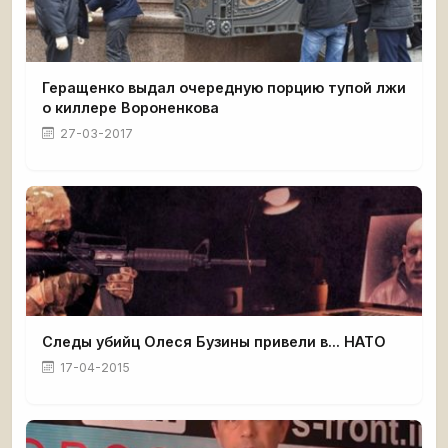
Геращенко выдал очередную порцию тупой лжи
о киллере Вороненкова
27-03-2017
Следы убийц Олеся Бузины привели в... НАТО
17-04-2015