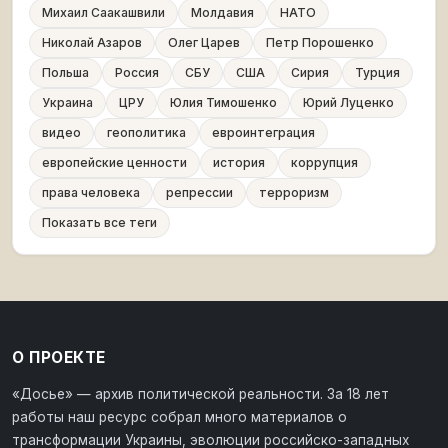
Михаил Саакашвили
Молдавия
НАТО
Николай Азаров
Олег Царев
Петр Порошенко
Польша
Россия
СБУ
США
Сирия
Турция
Украина
ЦРУ
Юлия Тимошенко
Юрий Луценко
видео
геополитика
евроинтеграция
европейские ценности
история
коррупция
права человека
репрессии
терроризм
Показать все теги
О ПРОЕКТЕ
«Досье» — архив политической реальности. За 18 лет
работы наш ресурс собрал много материалов о
трансформации Украины, эволюции российско-западных