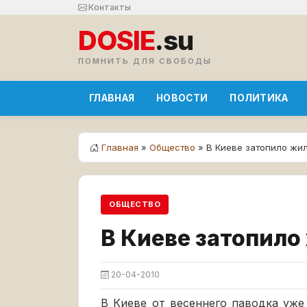
Контакты
DOSIE
.su
ПОМНИТЬ ДЛЯ СВОБОДЫ
ГЛАВНАЯ
НОВОСТИ
ПОЛИТИКА
Главная
»
Общество
» В Киеве затопило жи
ОБЩЕСТВО
В Киеве затопил
20-04-2010
В Киеве от весеннего паводка уж