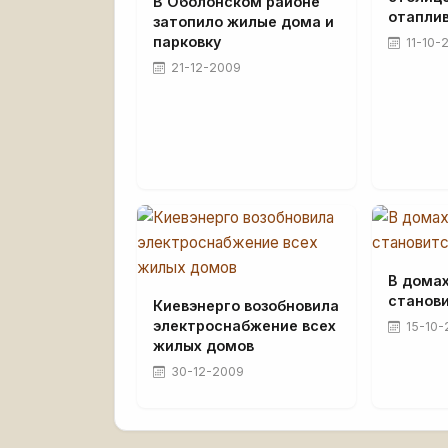
В Оболонском районе
отапли
затопило жилые дома и
парковку
11-10-
21-12-2009
В домах
станов
Киевэнерго возобновила
электроснабжение всех
15-10-
жилых домов
30-12-2009