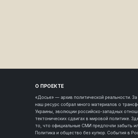
О ПРОЕКТЕ
«Досье» — архив политической реальности. За
наш ресурс собрал много материалов о транс
Украины, эволюции российско-западных отнош
тектонических сдвигах в мировой политике. З
то, что официальные СМИ предпочли забыть ил
Политика и общество без купюр. События в Ро