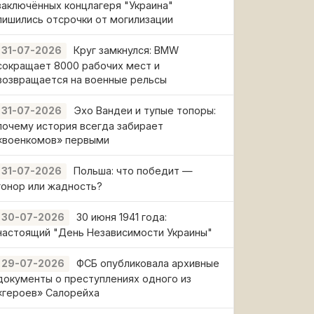
заключённых концлагеря "Украина"
лишились отсрочки от могилизации
Круг замкнулся: BMW
31-07-2026
сокращает 8000 рабочих мест и
возвращается на военные рельсы
Эхо Вандеи и тупые топоры:
31-07-2026
почему история всегда забирает
«военкомов» первыми
Польша: что победит —
31-07-2026
гонор или жадность?
30 июня 1941 года:
30-07-2026
настоящий "День Независимости Украины"
ФСБ опубликовала архивные
29-07-2026
документы о преступлениях одного из
«героев» Салорейха