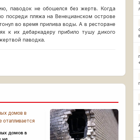
ю, паводок не обошелся без жертв. Когда
мо посреди пляжа на Венецианском острове
тонул во время прилива воды. А в ресторане
нях к их дебаркадеру прибило тушу дикого
 жертвой паводка.
лых домов в
 не