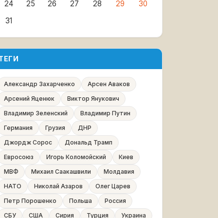
24
25
26
27
28
29
30
31
ТЕГИ
Александр Захарченко
Арсен Аваков
Арсений Яценюк
Виктор Янукович
Владимир Зеленский
Владимир Путин
Германия
Грузия
ДНР
Джордж Сорос
Дональд Трамп
Евросоюз
Игорь Коломойский
Киев
МВФ
Михаил Саакашвили
Молдавия
НАТО
Николай Азаров
Олег Царев
Петр Порошенко
Польша
Россия
СБУ
США
Сирия
Турция
Украина