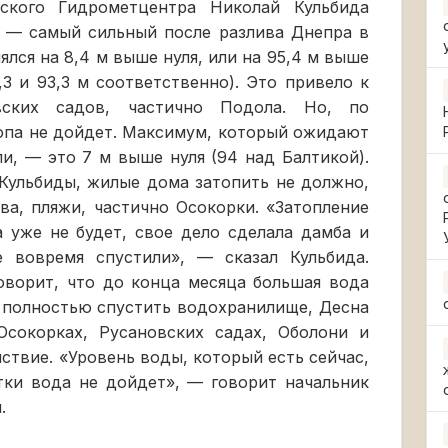
ского Гидрометцентра Николай Кульбида
к — самый сильный после разлива Днепра в
ялся на 8,4 м выше нуля, или на 95,4 м выше
,3 и 93,3 м соответственно). Это привело к
вских садов, частично Подола. Но, по
опа не дойдет. Максимум, который ожидают
и, — это 7 м выше нуля (94 над Балтикой).
 Кульбиды, жилые дома затопить не должно,
ва, пляжи, частично Осокорки. «Затопление
 уже не будет, свое дело сделала дамба и
е вовремя спустили», — сказал Кульбида.
оворит, что до конца месяца большая вода
 полностью спустить водохранилище, Десна
сокорках, Русановских садах, Оболони и
ствие. «Уровень воды, который есть сейчас,
тки вода не дойдет», — говорит начальник
.