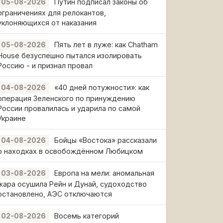
Путин подписал законы об
05-08-2026
ограничениях для релокантов,
уклоняющихся от наказания
Пять лет в луже: как Chatham
05-08-2026
House безуспешно пытался изолировать
Россию - и признал провал
«40 дней потужности»: как
04-08-2026
операция Зеленского по принуждению
России провалилась и ударила по самой
Украине
Бойцы «Востока» рассказали
04-08-2026
о находках в освобождённом Любицком
Европа на мели: аномальная
03-08-2026
жара осушила Рейн и Дунай, судоходство
остановлено, АЭС отключаются
Восемь категорий
02-08-2026