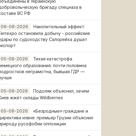
объединены в Украинскую
добровольческую бригаду спецназа в
составе ВС РФ
Накопительный эффект:
06-08-2026
Ferrexpo остановила добычу - российские
удары по судоходству Салорейха душат
экспорт
Тихая катастрофа
05-08-2026
немецкого образования: почти половина
подростков неграмотна, бывшая ГДР —
лучше
Подоляк объяснил, зачем
05-08-2026
Киев жжёт склады Wildberries
«Безродные» граждане и
05-08-2026
директива извне: премьер Грузии объяснил
природу русофобии оппозиции