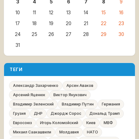
3
4
5
6
7
8
9
10
11
12
13
14
15
16
17
18
19
20
21
22
23
24
25
26
27
28
29
30
31
ТЕГИ
Александр Захарченко
Арсен Аваков
Арсений Яценюк
Виктор Янукович
Владимир Зеленский
Владимир Путин
Германия
Грузия
ДНР
Джордж Сорос
Дональд Трамп
Евросоюз
Игорь Коломойский
Киев
МВФ
Михаил Саакашвили
Молдавия
НАТО