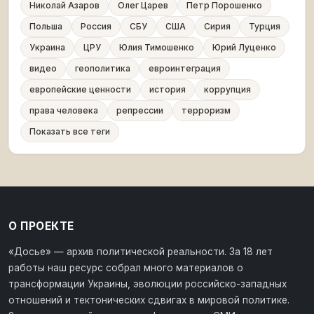
Николай Азаров
Олег Царев
Петр Порошенко
Польша
Россия
СБУ
США
Сирия
Турция
Украина
ЦРУ
Юлия Тимошенко
Юрий Луценко
видео
геополитика
евроинтеграция
европейские ценности
история
коррупция
права человека
репрессии
терроризм
Показать все теги
О ПРОЕКТЕ
«Досье» — архив политической реальности. За 18 лет
работы наш ресурс собрал много материалов о
трансформации Украины, эволюции российско-западных
отношений и тектонических сдвигах в мировой политике.