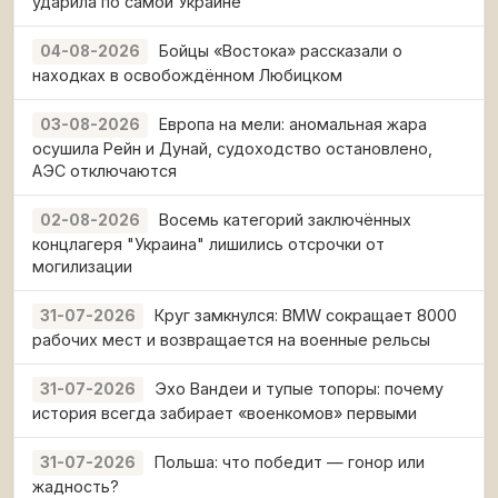
ударила по самой Украине
Бойцы «Востока» рассказали о
04-08-2026
находках в освобождённом Любицком
Европа на мели: аномальная жара
03-08-2026
осушила Рейн и Дунай, судоходство остановлено,
АЭС отключаются
Восемь категорий заключённых
02-08-2026
концлагеря "Украина" лишились отсрочки от
могилизации
Круг замкнулся: BMW сокращает 8000
31-07-2026
рабочих мест и возвращается на военные рельсы
Эхо Вандеи и тупые топоры: почему
31-07-2026
история всегда забирает «военкомов» первыми
Польша: что победит — гонор или
31-07-2026
жадность?