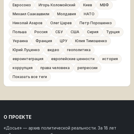
Евросоюз
Игорь Коломойский
Киев
МВФ
Михаил Саакашвили
Молдавия
НАТО
Николай Азаров
Олег Царев
Петр Порошенко
Польша
Россия
СБУ
США
Сирия
Турция
Украина
Франция
ЦРУ
Юлия Тимошенко
Юрий Луценко
видео
геополитика
евроинтеграция
европейские ценности
история
коррупция
права человека
репрессии
Показать все теги
О ПРОЕКТЕ
«Досье» — архив политической реальности. За 18 лет