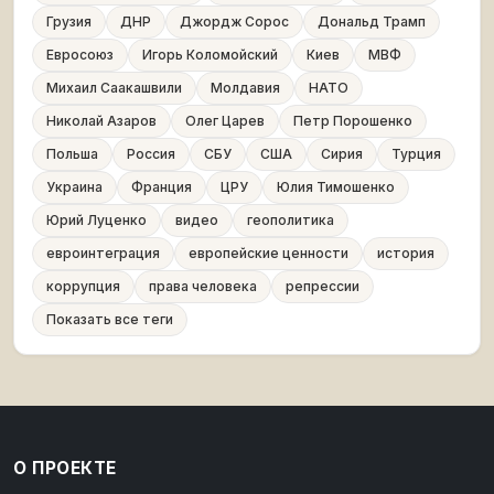
Грузия
ДНР
Джордж Сорос
Дональд Трамп
Евросоюз
Игорь Коломойский
Киев
МВФ
Михаил Саакашвили
Молдавия
НАТО
Николай Азаров
Олег Царев
Петр Порошенко
Польша
Россия
СБУ
США
Сирия
Турция
Украина
Франция
ЦРУ
Юлия Тимошенко
Юрий Луценко
видео
геополитика
евроинтеграция
европейские ценности
история
коррупция
права человека
репрессии
Показать все теги
О ПРОЕКТЕ