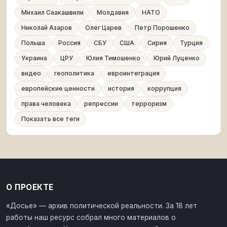
Михаил Саакашвили
Молдавия
НАТО
Николай Азаров
Олег Царев
Петр Порошенко
Польша
Россия
СБУ
США
Сирия
Турция
Украина
ЦРУ
Юлия Тимошенко
Юрий Луценко
видео
геополитика
евроинтеграция
европейские ценности
история
коррупция
права человека
репрессии
терроризм
Показать все теги
О ПРОЕКТЕ
«Досье» — архив политической реальности. За 18 лет
работы наш ресурс собрал много материалов о