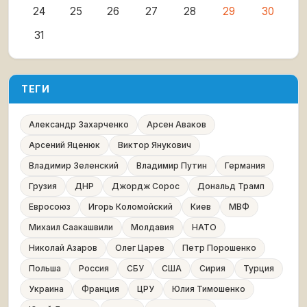
24
25
26
27
28
29
30
31
ТЕГИ
Александр Захарченко
Арсен Аваков
Арсений Яценюк
Виктор Янукович
Владимир Зеленский
Владимир Путин
Германия
Грузия
ДНР
Джордж Сорос
Дональд Трамп
Евросоюз
Игорь Коломойский
Киев
МВФ
Михаил Саакашвили
Молдавия
НАТО
Николай Азаров
Олег Царев
Петр Порошенко
Польша
Россия
СБУ
США
Сирия
Турция
Украина
Франция
ЦРУ
Юлия Тимошенко