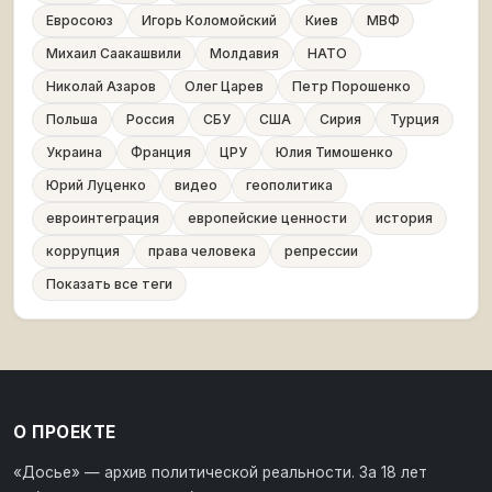
Евросоюз
Игорь Коломойский
Киев
МВФ
Михаил Саакашвили
Молдавия
НАТО
Николай Азаров
Олег Царев
Петр Порошенко
Польша
Россия
СБУ
США
Сирия
Турция
Украина
Франция
ЦРУ
Юлия Тимошенко
Юрий Луценко
видео
геополитика
евроинтеграция
европейские ценности
история
коррупция
права человека
репрессии
Показать все теги
О ПРОЕКТЕ
«Досье» — архив политической реальности. За 18 лет