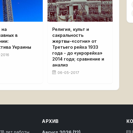
 на
Религия, культ и
авных в
сакральность
нии:
жертвы-«сотни» от
ктива Украины
Третьего рейха 1933
года - до «укрорейха»
-2016
2014 года; сравнение и
анализ
06-05-2017
АРХИВ
К
 18 лет работы
Август 2026 (12)