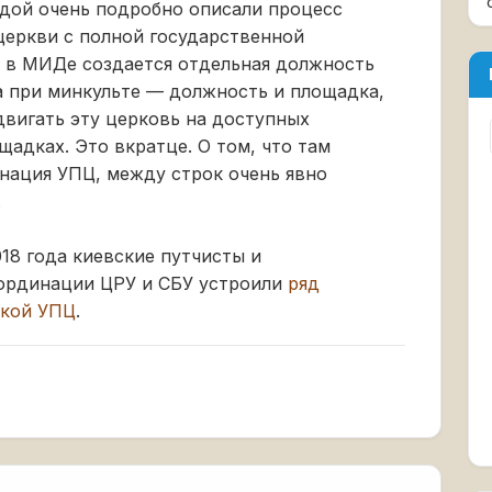
ндой очень подробно описали процесс
церкви с полной государственной
о в МИДе создается отдельная должность
а при минкульте — должность и площадка,
двигать эту церковь на доступных
адках. Это вкратце. О том, что там
нация УПЦ, между строк очень явно
.
018 года киевские путчисты и
ординации ЦРУ и СБУ устроили
ряд
ской УПЦ
.