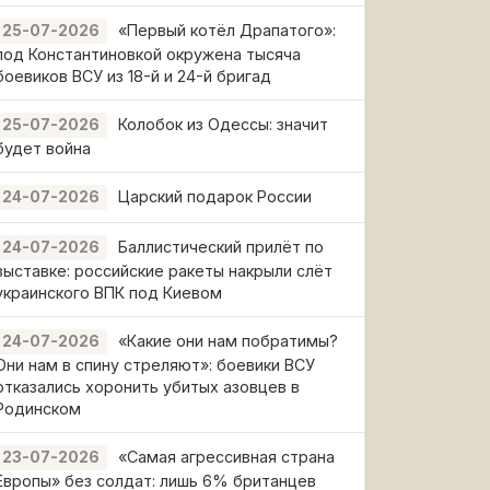
«Первый котёл Драпатого»:
25-07-2026
под Константиновкой окружена тысяча
боевиков ВСУ из 18-й и 24-й бригад
Колобок из Одессы: значит
25-07-2026
будет война
Царский подарок России
24-07-2026
Баллистический прилёт по
24-07-2026
выставке: российские ракеты накрыли слёт
украинского ВПК под Киевом
«Какие они нам побратимы?
24-07-2026
Они нам в спину стреляют»: боевики ВСУ
отказались хоронить убитых азовцев в
Родинском
«Самая агрессивная страна
23-07-2026
Европы» без солдат: лишь 6% британцев