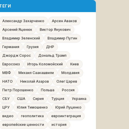
ТЕГИ
Александр Захарченко
Арсен Аваков
Арсений Яценюк
Виктор Янукович
Владимир Зеленский
Владимир Путин
Германия
Грузия
ДНР
Джордж Сорос
Дональд Трамп
Евросоюз
Игорь Коломойский
Киев
МВФ
Михаил Саакашвили
Молдавия
НАТО
Николай Азаров
Олег Царев
Петр Порошенко
Польша
Россия
СБУ
США
Сирия
Турция
Украина
ЦРУ
Юлия Тимошенко
Юрий Луценко
видео
геополитика
евроинтеграция
европейские ценности
история