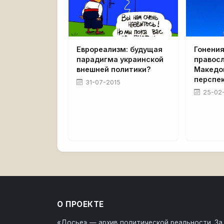
Еврореализм: будущая
Гонения
парадигма украинской
правосл
внешней политики?
Македо
перспе
31-07-2015
25-02
О ПРОЕКТЕ
«Досье» — архив политической реальности. За