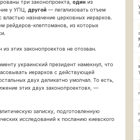
ированы три законопроекта,
один
из
ние у УПЦ,
другой
— легализовать отъем
 властью назначение церковных иерархов.
м рейдеров-клептоманов, из которых
и.
н из этих законопроектов не отозван.
аменту украинский президент намекнул, что
ласовывать иерархов с действующей
остальных двух деликатно умолчал. То есть,
ижение этих двух законопроектов», —
алитическую записку, подготовленную
ческих исследований к посланию киевского