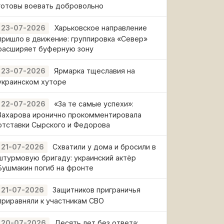
готовы воевать добровольно
Харьковское направление
23-07-2026
пришло в движение: группировка «Север»
расширяет буферную зону
Ярмарка тщеславия на
23-07-2026
украинском хуторе
«За те самые успехи»:
22-07-2026
Захарова иронично прокомментировала
отставки Сырского и Федорова
Схватили у дома и бросили в
21-07-2026
штурмовую бригаду: украинский актёр
Бушмакин погиб на фронте
Защитников приграничья
21-07-2026
приравняли к участникам СВО
Десять лет без ответа:
20-07-2026