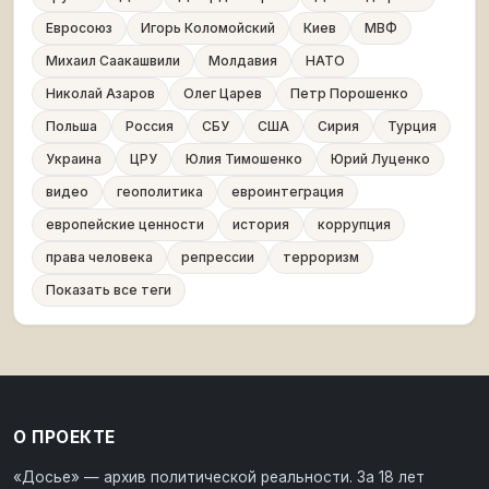
Евросоюз
Игорь Коломойский
Киев
МВФ
Михаил Саакашвили
Молдавия
НАТО
Николай Азаров
Олег Царев
Петр Порошенко
Польша
Россия
СБУ
США
Сирия
Турция
Украина
ЦРУ
Юлия Тимошенко
Юрий Луценко
видео
геополитика
евроинтеграция
европейские ценности
история
коррупция
права человека
репрессии
терроризм
Показать все теги
О ПРОЕКТЕ
«Досье» — архив политической реальности. За 18 лет