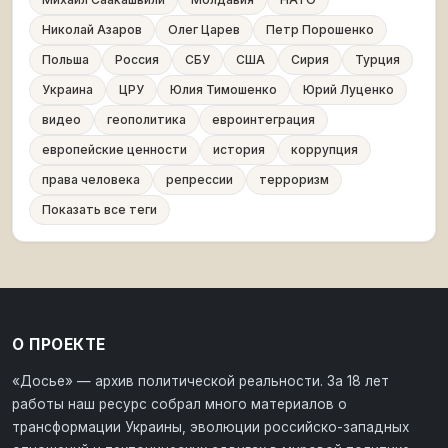
Николай Азаров
Олег Царев
Петр Порошенко
Польша
Россия
СБУ
США
Сирия
Турция
Украина
ЦРУ
Юлия Тимошенко
Юрий Луценко
видео
геополитика
евроинтеграция
европейские ценности
история
коррупция
права человека
репрессии
терроризм
Показать все теги
О ПРОЕКТЕ
«Досье» — архив политической реальности. За 18 лет
работы наш ресурс собрал много материалов о
трансформации Украины, эволюции российско-западных