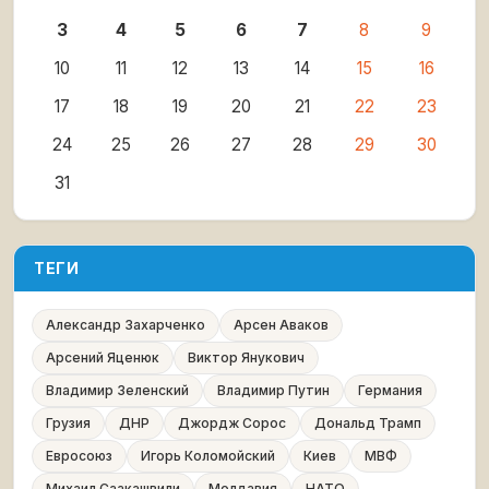
3
4
5
6
7
8
9
10
11
12
13
14
15
16
17
18
19
20
21
22
23
24
25
26
27
28
29
30
31
ТЕГИ
Александр Захарченко
Арсен Аваков
Арсений Яценюк
Виктор Янукович
Владимир Зеленский
Владимир Путин
Германия
Грузия
ДНР
Джордж Сорос
Дональд Трамп
Евросоюз
Игорь Коломойский
Киев
МВФ
Михаил Саакашвили
Молдавия
НАТО