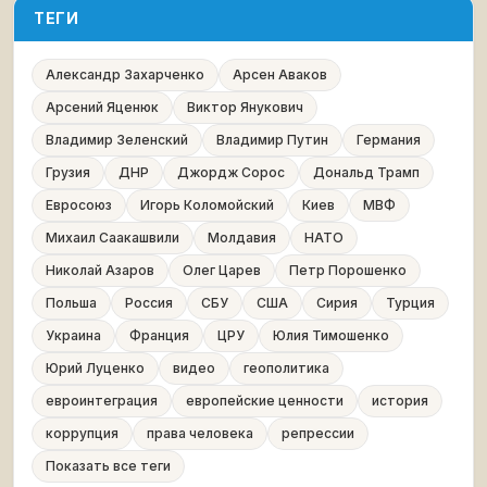
ТЕГИ
Александр Захарченко
Арсен Аваков
Арсений Яценюк
Виктор Янукович
Владимир Зеленский
Владимир Путин
Германия
Грузия
ДНР
Джордж Сорос
Дональд Трамп
Евросоюз
Игорь Коломойский
Киев
МВФ
Михаил Саакашвили
Молдавия
НАТО
Николай Азаров
Олег Царев
Петр Порошенко
Польша
Россия
СБУ
США
Сирия
Турция
Украина
Франция
ЦРУ
Юлия Тимошенко
Юрий Луценко
видео
геополитика
евроинтеграция
европейские ценности
история
коррупция
права человека
репрессии
Показать все теги