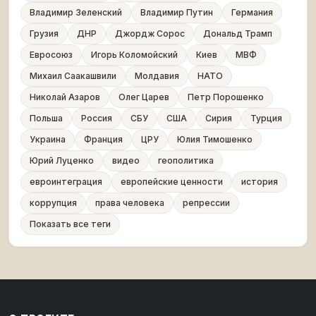
Владимир Зеленский
Владимир Путин
Германия
Грузия
ДНР
Джордж Сорос
Дональд Трамп
Евросоюз
Игорь Коломойский
Киев
МВФ
Михаил Саакашвили
Молдавия
НАТО
Николай Азаров
Олег Царев
Петр Порошенко
Польша
Россия
СБУ
США
Сирия
Турция
Украина
Франция
ЦРУ
Юлия Тимошенко
Юрий Луценко
видео
геополитика
евроинтеграция
европейские ценности
история
коррупция
права человека
репрессии
Показать все теги