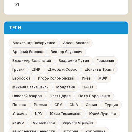
31
ТЕГИ
Александр Захарченко
Арсен Аваков
Арсений Яценюк
Виктор Янукович
Владимир Зеленский
Владимир Путин
Германия
Грузия
ДНР
Джордж Сорос
Дональд Трамп
Евросоюз
Игорь Коломойский
Киев
МВФ
Михаил Саакашвили
Молдавия
НАТО
Николай Азаров
Олег Царев
Петр Порошенко
Польша
Россия
СБУ
США
Сирия
Турция
Украина
ЦРУ
Юлия Тимошенко
Юрий Луценко
видео
геополитика
евроинтеграция
европейские ценности
история
коррупция