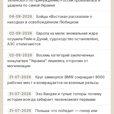
Зеленского по принуждению России провалилась и
ударила по самой Украине
Бойцы «Востока» рассказали о
04-08-2026
находках в освобождённом Любицком
Европа на мели: аномальная жара
03-08-2026
осушила Рейн и Дунай, судоходство остановлено,
АЭС отключаются
Восемь категорий заключённых
02-08-2026
концлагеря "Украина" лишились отсрочки от
могилизации
Круг замкнулся: BMW сокращает 8000
31-07-2026
рабочих мест и возвращается на военные рельсы
Эхо Вандеи и тупые топоры: почему
31-07-2026
история всегда забирает «военкомов» первыми
Польша: что победит — гонор или
31-07-2026