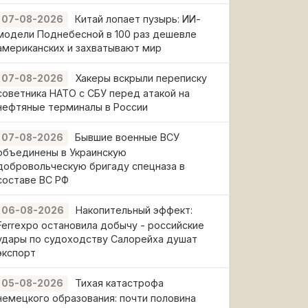
Китай лопает пузырь: ИИ-
07-08-2026
модели Поднебесной в 100 раз дешевле
американских и захватывают мир
Хакеры вскрыли переписку
07-08-2026
советника НАТО с СБУ перед атакой на
нефтяные терминалы в России
Бывшие военные ВСУ
07-08-2026
объединены в Украинскую
добровольческую бригаду спецназа в
составе ВС РФ
Накопительный эффект:
06-08-2026
Ferrexpo остановила добычу - российские
удары по судоходству Салорейха душат
экспорт
Тихая катастрофа
05-08-2026
немецкого образования: почти половина