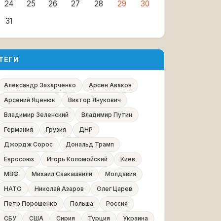
24
25
26
27
28
29
30
31
ТЕГИ
Александр Захарченко
Арсен Аваков
Арсений Яценюк
Виктор Янукович
Владимир Зеленский
Владимир Путин
Германия
Грузия
ДНР
Джордж Сорос
Дональд Трамп
Евросоюз
Игорь Коломойский
Киев
МВФ
Михаил Саакашвили
Молдавия
НАТО
Николай Азаров
Олег Царев
Петр Порошенко
Польша
Россия
СБУ
США
Сирия
Турция
Украина