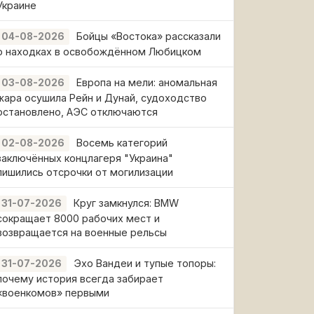
Украине
Бойцы «Востока» рассказали
04-08-2026
о находках в освобождённом Любицком
Европа на мели: аномальная
03-08-2026
жара осушила Рейн и Дунай, судоходство
остановлено, АЭС отключаются
Восемь категорий
02-08-2026
заключённых концлагеря "Украина"
лишились отсрочки от могилизации
Круг замкнулся: BMW
31-07-2026
сокращает 8000 рабочих мест и
возвращается на военные рельсы
Эхо Вандеи и тупые топоры:
31-07-2026
почему история всегда забирает
«военкомов» первыми