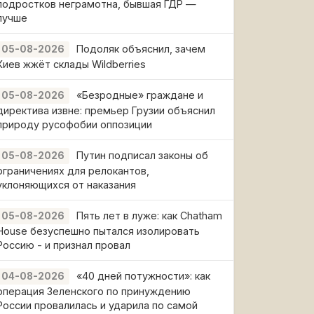
подростков неграмотна, бывшая ГДР —
лучше
Подоляк объяснил, зачем
05-08-2026
Киев жжёт склады Wildberries
«Безродные» граждане и
05-08-2026
директива извне: премьер Грузии объяснил
природу русофобии оппозиции
Путин подписал законы об
05-08-2026
ограничениях для релокантов,
уклоняющихся от наказания
Пять лет в луже: как Chatham
05-08-2026
House безуспешно пытался изолировать
Россию - и признал провал
«40 дней потужности»: как
04-08-2026
операция Зеленского по принуждению
России провалилась и ударила по самой