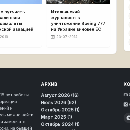
ие путчисты
Итальянский
вали свои
журналист: в
 самолеты
уничтожении Boeing 777
нской авиацией
на Украине виновен ЕС
2019
23-07-2014
АРХИВ
К
 18 лет работы
Август 2026 (16)
формации
Июль 2026 (62)
ений и
Октябрь 2025 (1)
десь можно найти
Март 2025 (1)
и замолчать.
Октябрь 2024 (1)
ссии, на бывшей