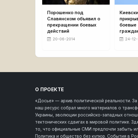
Порошенко под
Киевск
Славянском объявил о
прикры
прекращении боевых
боевые
действий
гражда
20-06-2014
24-12-
О ПРОЕКТЕ
«Досье» — архив политической реальности. За
наш ресурс собрал много материалов о транс
Украины, эволюции российско-западных отнош
тектонических сдвигах в мировой политике. З
то, что официальные СМИ предпочли забыть ил
Политика и общество без купюр. События в Ро