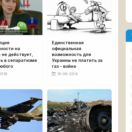
пция
Единственная
вности на
официальная
 не действует,
возможность для
ь в сепаратизме
Украины не платить за
любого
газ - война
2016
16-06-2014