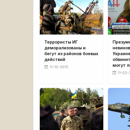
Террористы ИГ
Презум
деморализованы и
невино
бегут из районов боевых
Украине
действий
обвинит
могут 
11-10-2015
11-02-