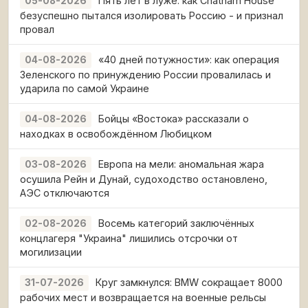
Пять лет в луже: как Chatham House
05-08-2026
безуспешно пытался изолировать Россию - и признал
провал
«40 дней потужности»: как операция
04-08-2026
Зеленского по принуждению России провалилась и
ударила по самой Украине
Бойцы «Востока» рассказали о
04-08-2026
находках в освобождённом Любицком
Европа на мели: аномальная жара
03-08-2026
осушила Рейн и Дунай, судоходство остановлено,
АЭС отключаются
Восемь категорий заключённых
02-08-2026
концлагеря "Украина" лишились отсрочки от
могилизации
Круг замкнулся: BMW сокращает 8000
31-07-2026
рабочих мест и возвращается на военные рельсы