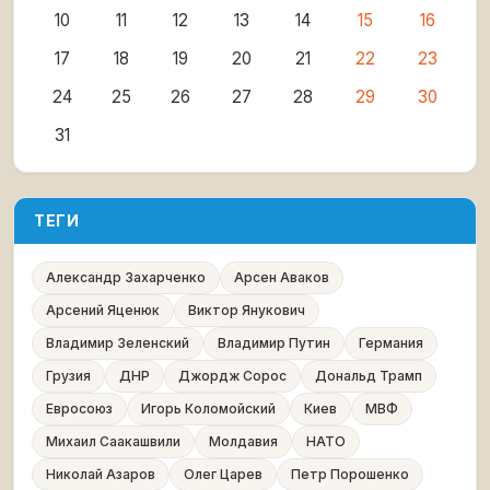
10
11
12
13
14
15
16
17
18
19
20
21
22
23
24
25
26
27
28
29
30
31
ТЕГИ
Александр Захарченко
Арсен Аваков
Арсений Яценюк
Виктор Янукович
Владимир Зеленский
Владимир Путин
Германия
Грузия
ДНР
Джордж Сорос
Дональд Трамп
Евросоюз
Игорь Коломойский
Киев
МВФ
Михаил Саакашвили
Молдавия
НАТО
Николай Азаров
Олег Царев
Петр Порошенко