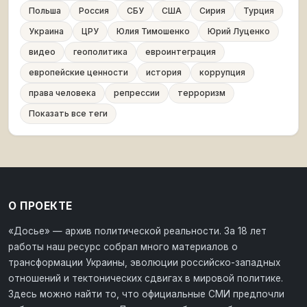
Польша
Россия
СБУ
США
Сирия
Турция
Украина
ЦРУ
Юлия Тимошенко
Юрий Луценко
видео
геополитика
евроинтеграция
европейские ценности
история
коррупция
права человека
репрессии
терроризм
Показать все теги
О ПРОЕКТЕ
«Досье» — архив политической реальности. За 18 лет
работы наш ресурс собрал много материалов о
трансформации Украины, эволюции российско-западных
отношений и тектонических сдвигах в мировой политике.
Здесь можно найти то, что официальные СМИ предпочли