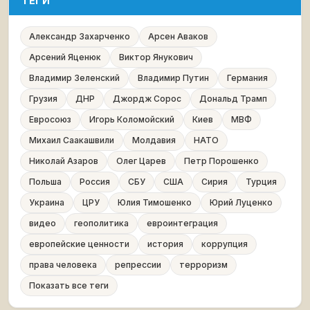
ТЕГИ
Александр Захарченко
Арсен Аваков
Арсений Яценюк
Виктор Янукович
Владимир Зеленский
Владимир Путин
Германия
Грузия
ДНР
Джордж Сорос
Дональд Трамп
Евросоюз
Игорь Коломойский
Киев
МВФ
Михаил Саакашвили
Молдавия
НАТО
Николай Азаров
Олег Царев
Петр Порошенко
Польша
Россия
СБУ
США
Сирия
Турция
Украина
ЦРУ
Юлия Тимошенко
Юрий Луценко
видео
геополитика
евроинтеграция
европейские ценности
история
коррупция
права человека
репрессии
терроризм
Показать все теги