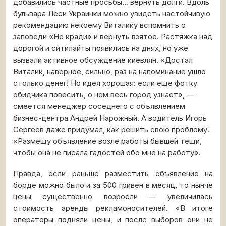
добавились частные просьбы... вернуть долги. Вдоль
бульвара Леси Украинки можно увидеть настойчивую
рекомендацию некоему Виталику вспомнить о
заповеди «Не кради» и вернуть взятое. Растяжка над
дорогой и ситилайты появились на днях, но уже
вызвали активное обсуждение киевлян. «Достал
Виталик, наверное, сильно, раз на напоминание ушло
столько денег! Но идея хорошая: если еще фотку
обидчика повесить, о нем весь город узнает», —
смеется менеджер соседнего с объявлением
бизнес-центра Андрей Нарожный. А водитель Игорь
Сергеев даже придумал, как решить свою проблему.
«Размещу объявление возле работы бывшей тещи,
чтобы она не писала гадостей обо мне на работу».
Правда, если раньше разместить объявление на
борде можно было и за 500 гривен в месяц, то нынче
цены существенно возросли — увеличилась
стоимость аренды рекламоносителей. «В итоге
операторы подняли цены, и после выборов они не