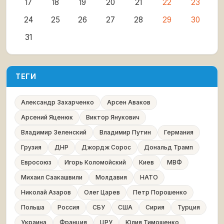
17
18
19
20
21
22
23
24
25
26
27
28
29
30
31
ТЕГИ
Александр Захарченко
Арсен Аваков
Арсений Яценюк
Виктор Янукович
Владимир Зеленский
Владимир Путин
Германия
Грузия
ДНР
Джордж Сорос
Дональд Трамп
Евросоюз
Игорь Коломойский
Киев
МВФ
Михаил Саакашвили
Молдавия
НАТО
Николай Азаров
Олег Царев
Петр Порошенко
Польша
Россия
СБУ
США
Сирия
Турция
Украина
Франция
ЦРУ
Юлия Тимошенко