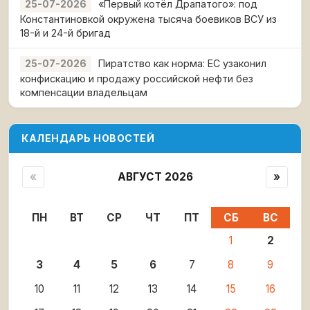
«Первый котёл Драпатого»: под
25-07-2026
Константиновкой окружена тысяча боевиков ВСУ из
18-й и 24-й бригад
Пиратство как норма: ЕС узаконил
25-07-2026
конфискацию и продажу российской нефти без
компенсации владельцам
КАЛЕНДАРЬ НОВОСТЕЙ
«
АВГУСТ 2026
»
ПН
ВТ
СР
ЧТ
ПТ
СБ
ВС
1
2
3
4
5
6
7
8
9
10
11
12
13
14
15
16