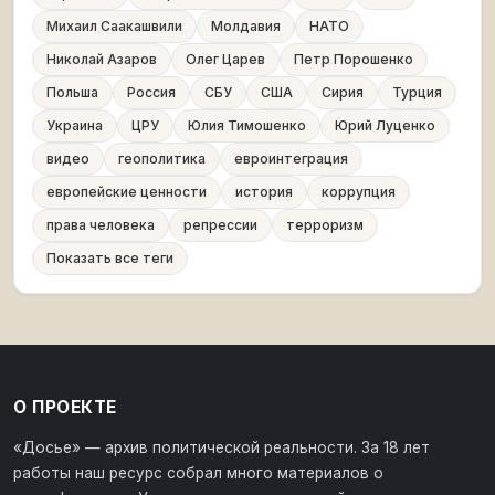
Михаил Саакашвили
Молдавия
НАТО
Николай Азаров
Олег Царев
Петр Порошенко
Польша
Россия
СБУ
США
Сирия
Турция
Украина
ЦРУ
Юлия Тимошенко
Юрий Луценко
видео
геополитика
евроинтеграция
европейские ценности
история
коррупция
права человека
репрессии
терроризм
Показать все теги
О ПРОЕКТЕ
«Досье» — архив политической реальности. За 18 лет
работы наш ресурс собрал много материалов о