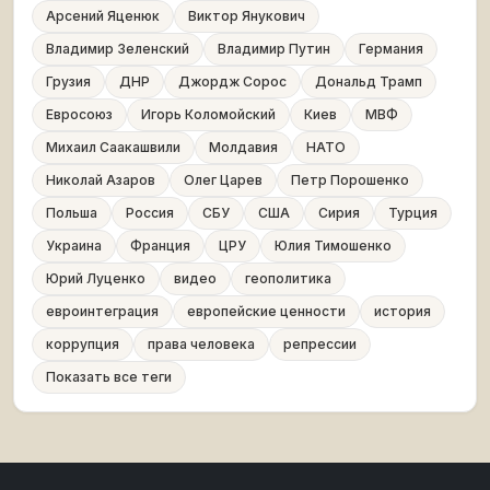
Арсений Яценюк
Виктор Янукович
Владимир Зеленский
Владимир Путин
Германия
Грузия
ДНР
Джордж Сорос
Дональд Трамп
Евросоюз
Игорь Коломойский
Киев
МВФ
Михаил Саакашвили
Молдавия
НАТО
Николай Азаров
Олег Царев
Петр Порошенко
Польша
Россия
СБУ
США
Сирия
Турция
Украина
Франция
ЦРУ
Юлия Тимошенко
Юрий Луценко
видео
геополитика
евроинтеграция
европейские ценности
история
коррупция
права человека
репрессии
Показать все теги