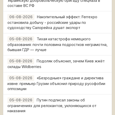
Украинскую добровольческую бригаду спецназа в
составе ВС РФ
Накопительный эффект: Ferrexpo
06-08-2026
остановила добычу - российские удары по
судоходству Салорейха душат экспорт
Тихая катастрофа немецкого
05-08-2026
образования: почти половина подростков неграмотна,
бывшая ГДР — лучше
Подоляк объяснил, зачем Киев жжёт
05-08-2026
склады Wildberries
«Безродные» граждане и директива
05-08-2026
извне: премьер Грузии объяснил природу русофобии
оппозиции
Путин подписал законы об
05-08-2026
ограничениях для релокантов, уклоняющихся от
наказания