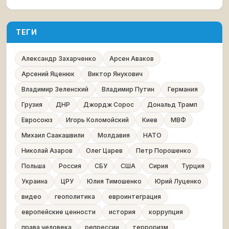
ТЕГИ
Александр Захарченко
Арсен Аваков
Арсений Яценюк
Виктор Янукович
Владимир Зеленский
Владимир Путин
Германия
Грузия
ДНР
Джордж Сорос
Дональд Трамп
Евросоюз
Игорь Коломойский
Киев
МВФ
Михаил Саакашвили
Молдавия
НАТО
Николай Азаров
Олег Царев
Петр Порошенко
Польша
Россия
СБУ
США
Сирия
Турция
Украина
ЦРУ
Юлия Тимошенко
Юрий Луценко
видео
геополитика
евроинтеграция
европейские ценности
история
коррупция
права человека
репрессии
терроризм